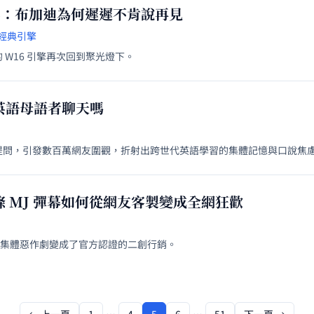
上桌：布加迪為何遲遲不肯說再見
#經典引擎
W16 引擎再次回到聚光燈下。
英語母語者聊天嗎
提問，引發數百萬網友圍觀，折射出跨世代英語學習的集體記憶與口說焦
 MJ 彈幕如何從網友客製變成全網狂歡
個集體惡作劇變成了官方認證的二創行銷。