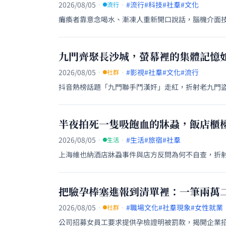
2026/08/05
·
·
#流行
#科技
#社羣
#文化
流行
癱瘓者靠意念喝水、漸凍人重新開口說話，腦機介面
九門齊聚長沙城，螢幕裡的集體記憶
2026/08/05
·
·
#影視
#社羣
#文化
#流行
社群
抖音熱榜話題「九門聯手鬥漢奸」走紅，折射老九門盜墓
半夜拍死一隻吸飽血的牀蝨，飯店櫃
2026/08/05
·
·
#生活
#旅宿
#社羣
生活
上海維也納酒店牀蝨事件與店方反問為何不自查，折
把驗孕棒塞進報到清單裡：一筆兩萬
2026/08/05
·
·
#職場文化
#社羣現象
#女性就業
社群
公司招募女員工要求提供孕檢證明被罰款，揭開企業