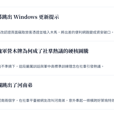
跳出 Windows 更新提示
擊，篡改認證頁面竊取旅客憑證並植入木馬，將出差的便利網路變成資安破口
塊軍營木牌為何成了社羣熱議的硬核圖騰
遠不準摘下，這段嚴厲訓話與軍中高標準訓練理念在社羣引發熱議。
欄跳出了河南弟
河南兩個字，在社羣平臺被網友改叫河南弟，意外牽起一條橫跨好萊塢特