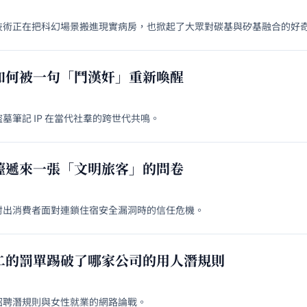
技術正在把科幻場景搬進現實病房，也掀起了大眾對碳基與矽基融合的好
如何被一句「鬥漢奸」重新喚醒
筆記 IP 在當代社羣的跨世代共鳴。
檯遞來一張「文明旅客」的問卷
射出消費者面對連鎖住宿安全漏洞時的信任危機。
二的罰單踢破了哪家公司的用人潛規則
招聘潛規則與女性就業的網路論戰。