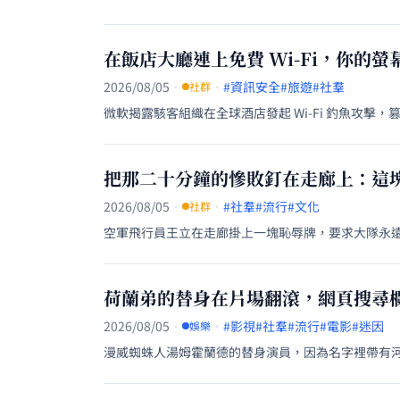
在飯店大廳連上免費 Wi-Fi，你的螢幕
2026/08/05
·
·
#資訊安全
#旅遊
#社羣
社群
微軟揭露駭客組織在全球酒店發起 Wi-Fi 釣魚攻
把那二十分鐘的慘敗釘在走廊上：這
2026/08/05
·
·
#社羣
#流行
#文化
社群
空軍飛行員王立在走廊掛上一塊恥辱牌，要求大隊永
荷蘭弟的替身在片場翻滾，網頁搜尋
2026/08/05
·
·
#影視
#社羣
#流行
#電影
#迷因
娛樂
漫威蜘蛛人湯姆霍蘭德的替身演員，因為名字裡帶有