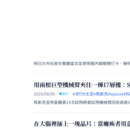
明日方舟玩家在餐廳留言區使用圈內蟑螂梗打卡，嚇
用兩根巨型機械臂夾住一棟17層樓：S
2026/08/06
·
·
#流行
#太空
#馬斯克
#spacex
#
流行
馬斯克宣佈星艦第14次試飛將嘗試用機械臂回收高達
在大腦裡插上一塊晶片：當癱瘓者用