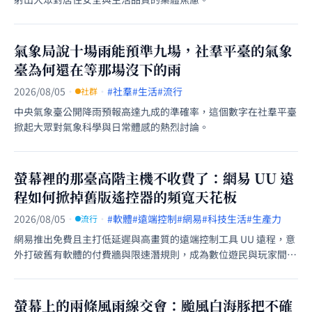
氣象局說十場雨能預準九場，社羣平臺的氣象
臺為何還在等那場沒下的雨
2026/08/05
·
·
#社羣
#生活
#流行
社群
中央氣象臺公開降雨預報高達九成的準確率，這個數字在社羣平臺
掀起大眾對氣象科學與日常體感的熱烈討論。
螢幕裡的那臺高階主機不收費了：網易 UU 遠
程如何掀掉舊版遙控器的頻寬天花板
2026/08/05
·
·
#軟體
#遠端控制
#網易
#科技生活
#生產力
流行
網易推出免費且主打低延遲與高畫質的遠端控制工具 UU 遠程，意
外打破舊有軟體的付費牆與限速潛規則，成為數位遊民與玩家間的
新寵。
螢幕上的兩條風雨線交會：颱風白海豚把不確