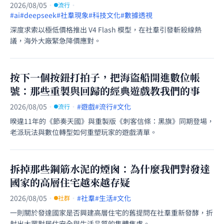
2026/08/05
·
·
流行
#ai
#deepseek
#社羣現象
#科技文化
#數據透視
深度求索以極低價格推出 V4 Flash 模型，在社羣引發斬殺線熱
議，海外大廠緊急降價應對。
按下一個按鈕打拍子，把海盜船開進數位帳
號：那些重製與回歸的經典遊戲教我們的事
2026/08/05
·
·
#遊戲
#流行
#文化
流行
暌違11年的《節奏天國》與重製版《刺客信條：黑旗》同期登場，
老派玩法與數位轉型如何重塑玩家的遊戲清單。
拆掉那些鋼筋水泥的煙囪：為什麼我們對發達
國家的高層住宅越來越存疑
2026/08/05
·
·
#社羣
#生活
#文化
社群
一則關於發達國家是否興建高層住宅的舊提問在社羣重新發酵，折
射出大眾對居住安全與生活品質的集體焦慮。