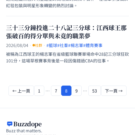
紅毯包裝與明星形象轉變的熱烈討論。
三十三分鐘投進二十八記三分球：江西球王那
張破百的得分單與未竟的職業夢
2026/08/04
·
·
#籃球
#社羣
#楊志軍
#體育賽事
社群
被稱為江西球王的楊志軍在省級籃球聯賽單場命中28記三分球狂砍
101分，這場草根賽事背後是一段因傷錯過CBA的往事。
← 上一頁
1
…
7
8
9
…
53
下一頁 →
Buzzdope
Buzz that matters.