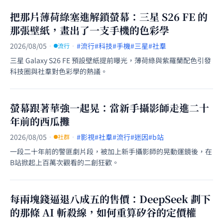
把那片薄荷綠塞進解鎖螢幕：三星 S26 FE 的
那張壁紙，畫出了一支手機的色彩學
2026/08/05
·
·
#流行
#科技
#手機
#三星
#社羣
流行
三星 Galaxy S26 FE 預設壁紙提前曝光，薄荷綠與紫羅蘭配色引發
科技圈與社羣對色彩學的熱議。
螢幕跟著華強一起晃：當新手攝影師走進二十
年前的西瓜攤
2026/08/05
·
·
#影視
#社羣
#流行
#迷因
#b站
社群
一段二十年前的警匪劇片段，被加上新手攝影師的晃動運鏡後，在
B站掀起上百萬次觀看的二創狂歡。
每兩塊錢逼退八成五的售價：DeepSeek 劃下
的那條 AI 斬殺線，如何重算矽谷的定價權