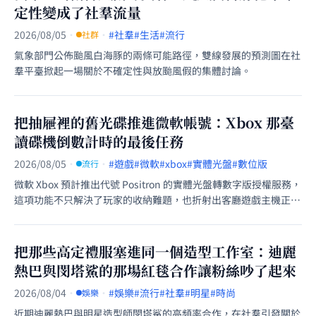
定性變成了社羣流量
2026/08/05
·
·
#社羣
#生活
#流行
社群
氣象部門公佈颱風白海豚的兩條可能路徑，雙線發展的預測圖在社
羣平臺掀起一場關於不確定性與放颱風假的集體討論。
把抽屜裡的舊光碟推進微軟帳號：Xbox 那臺
讀碟機倒數計時的最後任務
2026/08/05
·
·
#遊戲
#微軟
#xbox
#實體光盤
#數位版
流行
微軟 Xbox 預計推出代號 Positron 的實體光盤轉數字版授權服務，
這項功能不只解決了玩家的收納難題，也折射出客廳遊戲主機正在
告別實體媒體的時代變遷。
把那些高定禮服塞進同一個造型工作室：迪麗
熱巴與閔塔鯊的那場紅毯合作讓粉絲吵了起來
2026/08/04
·
·
#娛樂
#流行
#社羣
#明星
#時尚
娛樂
近期迪麗熱巴與明星造型師閔塔鯊的高頻率合作，在社羣引發關於