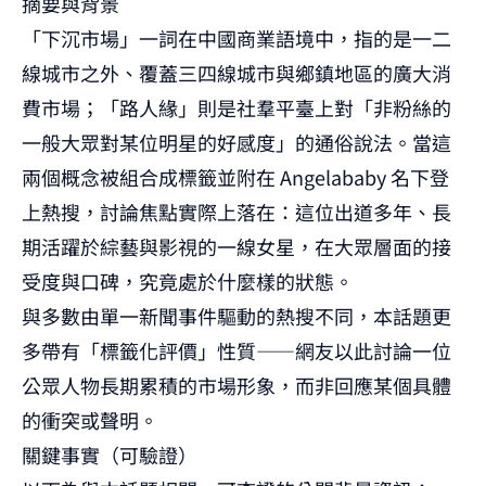
摘要與背景
「下沉市場」一詞在中國商業語境中，指的是一二
線城市之外、覆蓋三四線城市與鄉鎮地區的廣大消
費市場；「路人緣」則是社羣平臺上對「非粉絲的
一般大眾對某位明星的好感度」的通俗說法。當這
兩個概念被組合成標籤並附在 Angelababy 名下登
上熱搜，討論焦點實際上落在：這位出道多年、長
期活躍於綜藝與影視的一線女星，在大眾層面的接
受度與口碑，究竟處於什麼樣的狀態。
與多數由單一新聞事件驅動的熱搜不同，本話題更
多帶有「標籤化評價」性質——網友以此討論一位
公眾人物長期累積的市場形象，而非回應某個具體
的衝突或聲明。
關鍵事實（可驗證）