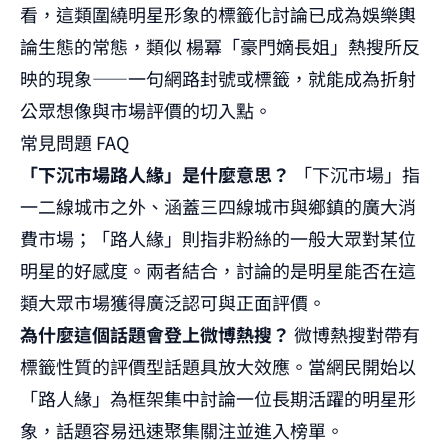
看，這類圍繞明星形象的標籤化討論已成為娛樂輿
論生態的常態，類似
楊冪「豪門嫡長姐」熱搜
所反
映的現象——一句網路封號或標籤，就能成為折射
公眾想像與市場評價的切入點。
常見問題 FAQ
「下沉市場路人緣」是什麼意思？
「下沉市場」指
一二線城市之外、涵蓋三四線城市與鄉鎮的廣大消
費市場；「路人緣」則指非粉絲的一般大眾對某位
明星的好感度。兩者結合，討論的是明星能否在這
類大眾市場獲得廣泛認可與正面評價。
為什麼這個話題會登上微博熱搜？
微博熱搜對帶有
標籤性質的評價型話題具放大效應。當網民開始以
「路人緣」為框架集中討論一位長期活躍的明星形
象，話題容易迅速聚集關注並進入榜單。