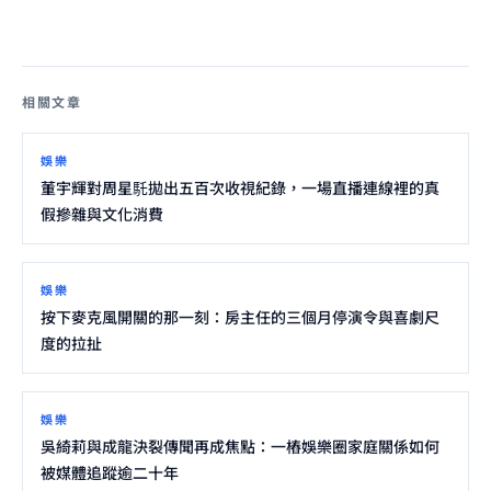
相關文章
娛樂
董宇輝對周星馲拋出五百次收視紀錄，一場直播連線裡的真
假摻雜與文化消費
娛樂
按下麥克風開關的那一刻：房主任的三個月停演令與喜劇尺
度的拉扯
娛樂
吳綺莉與成龍決裂傳聞再成焦點：一樁娛樂圈家庭關係如何
被媒體追蹤逾二十年