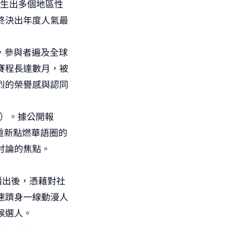
衍生出多個地區性
終決出年度人氣最
辦，參與者遍及全球
賽程長達數月，被
烈的榮譽感與認同
 萌）。據公開報
歸，重新點燃華語圈的
討論的焦點。
播出後，憑藉對社
速躋身一線動漫人
候選人。