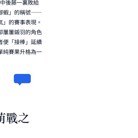
賽中後藤一裏敗給
腳蝦」的稱號——
氣」的賽事表現。
卻屢屢鎩羽的角色
者便「接棒」延續
單純賽果升格為一