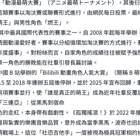
辦的「動漫最萌大賽」（アニメ最萌トーナメント），其後
這類賽事以淘汰賽或聯賽形式進行，由網民每日投票，最
萌王」與男性角色「燃王」。
是其中最具國際代表性的賽事之一，自 2008 年起每年舉
語圈動漫愛好者。賽事以分組循環加淘汰賽的方式進行，
年度盛事」。對粉絲而言，自家角色的成績往往被賦予強
單一角色的勝敗能在社羣引發長篇討論。
 B 站舉辦的「Bilibili 動畫角色人氣大賞」（簡稱 B
015 至 2018 年連辦五屆後停辦，並於 2025 年宣布回
兩項賽事並行，使「誰是真正的萌王」成為近年社羣反覆
「三連亞」：從黑馬到宿命
的走紅，本身帶有戲劇性。《孤獨搖滾！》於 2022 年
畫與紮實的樂團音樂品質，意外成為當季黑馬，波奇也迅
萌戰場上，這位「社恐吉他手」一度被視為極具冠軍相的