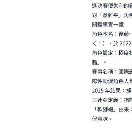
逢決賽便失利的
對「意難平」角
關鍵事實一覽
角色本名：後藤
く！），於 202
角色設定：極度
醬」。
賽事名稱：國際最萌大
際性動漫角色人
2025 年結果
三連亞定義：指
「軟腳蝦」由來：
侃意味。