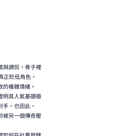
謔與調侃，骨子裡
真正貶低角色，
敗的複雜情緒。
證明其人氣基礎極
對手。也因此，
前被另一個傳奇壓
號如何在社羣發酵