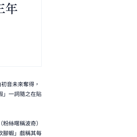
由初音未來奪得，
蝦」一詞隨之在貼
（粉絲暱稱波奇）
軟腳蝦」戲稱其每