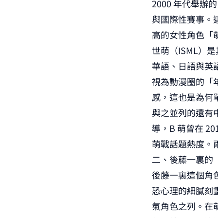
2000 年代舉
與國際性賽事。
高的女性角色「
世萌（ISML）
華語、日語與英
視為動漫圈的「
感，這也是為何
與之並列的還有中國
導，B 萌曾在 2
萌戰話題熱度。
二、後藤一裏的
後藤一裏這個角色
恐心理的細膩刻
氣角色之列。在