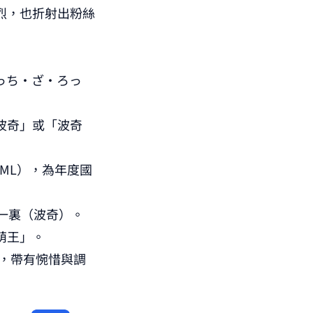
烈，也折射出粉絲
っち・ざ・ろっ
波奇」或「波奇
／ISML），為年度國
藤一裏（波奇）。
萌王」。
呼，帶有惋惜與調