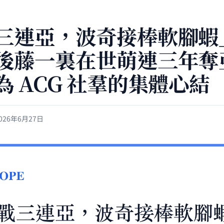
三連亞，波奇接棒軟腳蝦
後藤一裏在世萌連三年奪
為 ACG 社羣的集體心結
026年6月27日