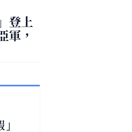
」登上
亞軍，