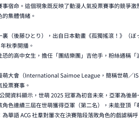
賽事宿命。這個現象既反映了動漫人氣投票賽事的競爭激
色的集體情緒。
一裏（後藤ひとり），出自日本動畫《孤獨搖滾！》（ぼ
2 年秋季開播。
社恐的高中女生，擔任「團結樂團」吉他手，粉絲通稱「
會（International Saimoe League，簡稱世萌
氣投票賽事。
：據公開資料顯示，世萌 2025 冠軍為初音未來，亞軍為後
該角色連續三屆在世萌獲得亞軍（第二名），未能登頂「
為華語 ACG 社羣對屢次在決賽階段落敗角色的戲謔稱