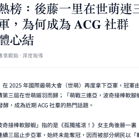
在 2025 年國際最萌大會（世萌）再度拿下亞軍，冠軍
續第三屆在世萌鎩羽而歸；「萌戰三連亞，波奇接棒軟腳
臺發酵，成為近期 ACG 社羣的熱門話題。
波奇接棒軟腳蝦」指的是《孤獨搖滾！》女主角後藤一裏
連續三屆止步亞軍，始終未能奪冠，因而被部分網民以「