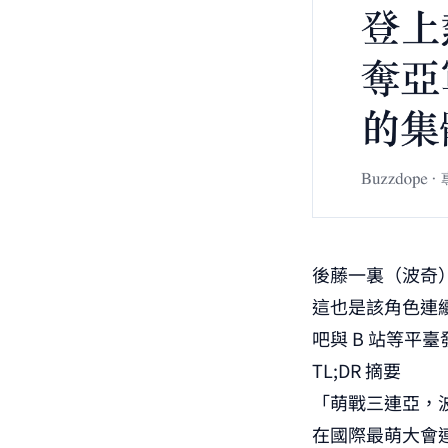
後藤一裏（波奇）
這也是該角色連
吧與 B 站等平
TL;DR 摘要
「萌戰三連亞，
在國際最萌大會