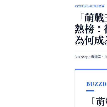
#文化
#流行
#社羣
#動漫
「萌戰
熱榜：
為何成
Buzzdope 編輯室
·
2