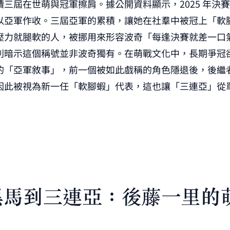
三屆在世萌與冠軍擦肩。據公開資料顯示，2025 年決
以亞軍作收。三屆亞軍的累積，讓她在社羣中被冠上「軟
壓力就腿軟的人，被挪用來形容波奇「每逢決賽就差一口
則暗示這個稱號並非波奇獨有。在萌戰文化中，長期爭冠
的「亞軍敘事」，前一個被如此戲稱的角色隱退後，後繼
因此被視為新一任「軟腳蝦」代表，這也讓「三連亞」從