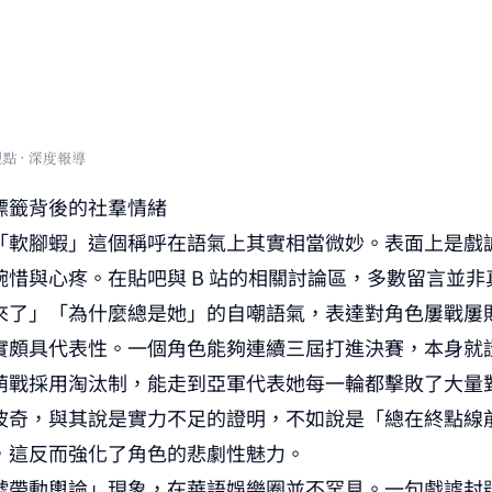
標籤背後的社羣情緒
「軟腳蝦」這個稱呼在語氣上其實相當微妙。表面上是戲
惋惜與心疼。在貼吧與 B 站的相關討論區，多數留言並非
來了」「為什麼總是她」的自嘲語氣，表達對角色屢戰屢
實頗具代表性。一個角色能夠連續三屆打進決賽，本身就
萌戰採用淘汰制，能走到亞軍代表她每一輪都擊敗了大量
波奇，與其說是實力不足的證明，不如說是「總在終點線
，這反而強化了角色的悲劇性魅力。
號帶動輿論」現象，在華語娛樂圈並不罕見。一句戲謔封