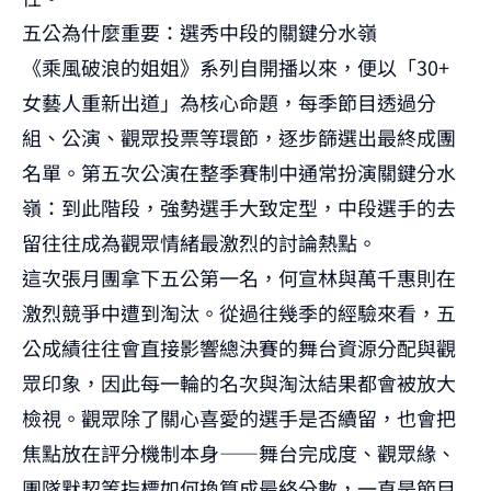
五公為什麼重要：選秀中段的關鍵分水嶺
《乘風破浪的姐姐》系列自開播以來，便以「30+
女藝人重新出道」為核心命題，每季節目透過分
組、公演、觀眾投票等環節，逐步篩選出最終成團
名單。第五次公演在整季賽制中通常扮演關鍵分水
嶺：到此階段，強勢選手大致定型，中段選手的去
留往往成為觀眾情緒最激烈的討論熱點。
這次張月團拿下五公第一名，何宣林與萬千惠則在
激烈競爭中遭到淘汰。從過往幾季的經驗來看，五
公成績往往會直接影響總決賽的舞台資源分配與觀
眾印象，因此每一輪的名次與淘汰結果都會被放大
檢視。觀眾除了關心喜愛的選手是否續留，也會把
焦點放在評分機制本身——舞台完成度、觀眾緣、
團隊默契等指標如何換算成最終分數，一直是節目