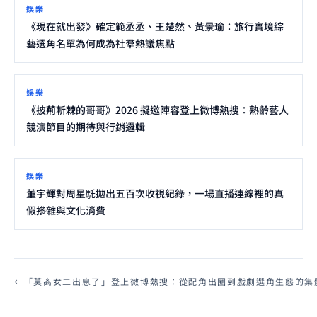
娛樂
《現在就出發》確定範丞丞、王楚然、黃景瑜：旅行實境綜
藝選角名單為何成為社羣熱議焦點
娛樂
《披荊斬棘的哥哥》2026 擬邀陣容登上微博熱搜：熟齡藝人
競演節目的期待與行銷邏輯
娛樂
董宇輝對周星馲拋出五百次收視紀錄，一場直播連線裡的真
假摻雜與文化消費
←
「莫离女二出息了」登上微博熱搜：從配角出圈到戲劇選角生態的集