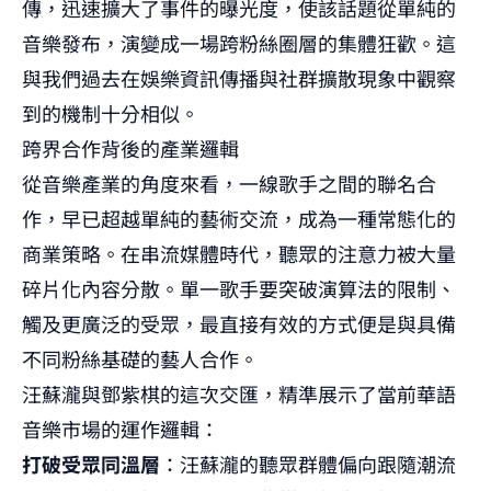
傳，迅速擴大了事件的曝光度，使該話題從單純的
音樂發布，演變成一場跨粉絲圈層的集體狂歡。這
與我們過去在
娛樂資訊傳播與社群擴散
現象中觀察
到的機制十分相似。
跨界合作背後的產業邏輯
從音樂產業的角度來看，一線歌手之間的聯名合
作，早已超越單純的藝術交流，成為一種常態化的
商業策略。在串流媒體時代，聽眾的注意力被大量
碎片化內容分散。單一歌手要突破演算法的限制、
觸及更廣泛的受眾，最直接有效的方式便是與具備
不同粉絲基礎的藝人合作。
汪蘇瀧與鄧紫棋的這次交匯，精準展示了當前華語
音樂市場的運作邏輯：
打破受眾同溫層
：汪蘇瀧的聽眾群體偏向跟隨潮流