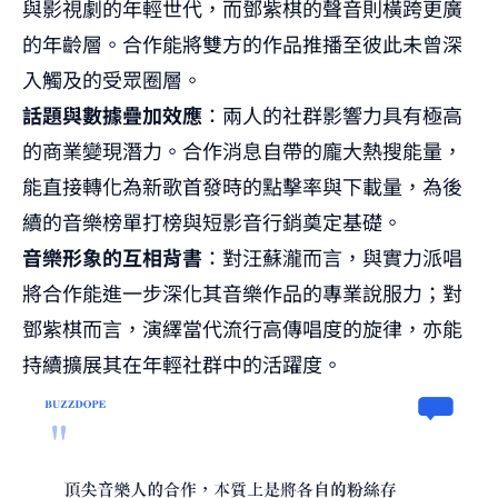
與影視劇的年輕世代，而鄧紫棋的聲音則橫跨更廣
的年齡層。合作能將雙方的作品推播至彼此未曾深
入觸及的受眾圈層。
話題與數據疊加效應
：兩人的社群影響力具有極高
的商業變現潛力。合作消息自帶的龐大熱搜能量，
能直接轉化為新歌首發時的點擊率與下載量，為後
續的音樂榜單打榜與短影音行銷奠定基礎。
音樂形象的互相背書
：對汪蘇瀧而言，與實力派唱
將合作能進一步深化其音樂作品的專業說服力；對
鄧紫棋而言，演繹當代流行高傳唱度的旋律，亦能
持續擴展其在年輕社群中的活躍度。