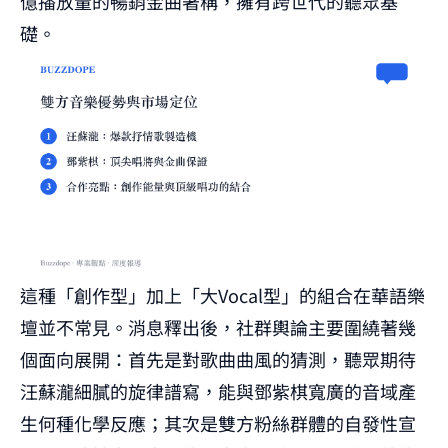
億播放量的暢銷金曲著稱，擁有跨世代的聽眾基
礎。
這種「創作型」加上「大Vocal型」的組合在華語樂
壇並不常見。消息釋出後，社群輿論主要圍繞著幾
個面向展開：首先是對歌曲曲風的猜測，聽眾期待
汪蘇瀧細膩的旋律譜寫，能與鄧紫棋寬廣的音域產
生何種化學反應；其次是雙方粉絲群體的自發性宣