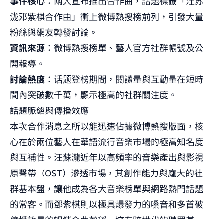
事件核心
：兩人宣布推出合作曲，話題標籤「汪苏
泷邓紫棋合作曲」衝上微博熱搜榜前列，引發大量
粉絲與網友轉發討論。
資訊來源
：微博熱搜榜單、藝人官方社群帳號及公
開報導。
討論熱度
：话题登榜期間，閱讀量與互動量在短時
間內突破數千萬，顯示極高的社群關注度。
話題脈絡與傳播效應
本次合作消息之所以能迅速佔據微博熱搜版面，核
心在於兩位藝人在華語流行音樂市場的極高知名度
與互補性。汪蘇瀧近年以高頻率的音樂產出與影視
原聲帶（OST）滲透市場，其創作能力與龐大的社
群基本盤，讓他成為各大音樂榜單與
網路熱門話題
的常客。而鄧紫棋則以極具爆發力的嗓音和多首破