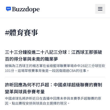
跳至主要內容
Buzzdope
#體育賽事
三十三分鐘投進二十八記三分球：江西球王那張破
百的得分單與未竟的職業夢
被稱為江西球王的楊志軍在省級籃球聯賽單場命中28記三分球狂砍
101分，這場草根賽事背後是一段因傷錯過CBA的往事。
許昕回應為何不打乒超：中國桌球超級聯賽的賽制
變革與球員參賽考量
中國桌球名將許昕近日在直播中回應未參與本賽季乒超聯賽的原
因，點出賽程安排與球員自主選擇的現況。