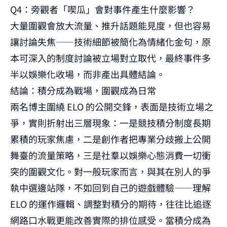
Q4：旁觀者「喫瓜」會對事件產生什麼影響？
大量圍觀會放大流量、推升話題能見度，但也容易
讓討論失焦——技術細節被簡化為情緒化金句，原
本可深入的制度討論被立場對立取代，最終事件多
半以娛樂化收場，而非產出具體結論。
結論：積分成為戰場，圍觀成為日常
兩名博主圍繞 ELO 的公開交鋒，表面是技術立場之
爭，實則折射出三層現象：一是競技積分制度長期
累積的玩家焦慮，二是創作者把專業分歧搬上公開
舞臺的流量策略，三是社羣以娛樂心態消費一切衝
突的圍觀文化。對一般玩家而言，與其在別人的爭
執中選邊站隊，不如回到自己的遊戲體驗——理解
ELO 的運作邏輯、調整對積分的期待，往往比追逐
網路口水戰更能改善實際的排位感受。當積分成為