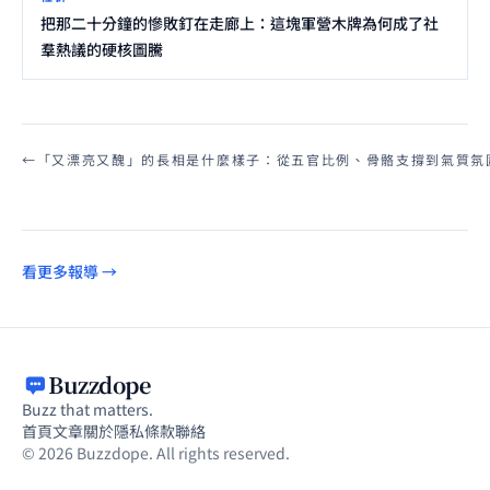
把那二十分鐘的慘敗釘在走廊上：這塊軍營木牌為何成了社
羣熱議的硬核圖騰
←
「又漂亮又醜」的長相是什麼樣子：從五官比例、骨骼支撐到氣質氛
看更多報導 →
Buzzdope
Buzz that matters.
首頁
文章
關於
隱私
條款
聯絡
© 2026 Buzzdope. All rights reserved.