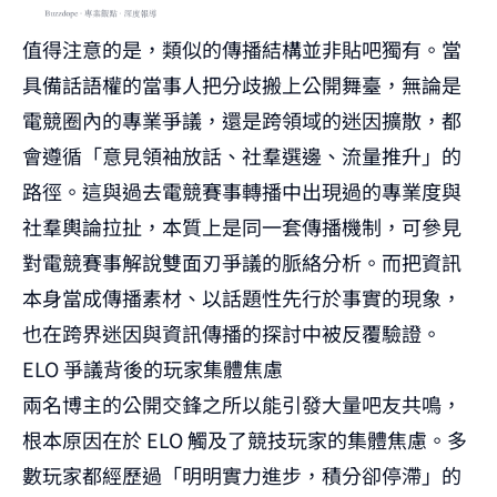
值得注意的是，類似的傳播結構並非貼吧獨有。當
具備話語權的當事人把分歧搬上公開舞臺，無論是
電競圈內的專業爭議，還是跨領域的迷因擴散，都
會遵循「意見領袖放話、社羣選邊、流量推升」的
路徑。這與過去電競賽事轉播中出現過的專業度與
社羣輿論拉扯，本質上是同一套傳播機制，可參見
對
電競賽事解說雙面刃爭議
的脈絡分析。而把資訊
本身當成傳播素材、以話題性先行於事實的現象，
也在
跨界迷因與資訊傳播的探討
中被反覆驗證。
ELO 爭議背後的玩家集體焦慮
兩名博主的公開交鋒之所以能引發大量吧友共鳴，
根本原因在於 ELO 觸及了競技玩家的集體焦慮。多
數玩家都經歷過「明明實力進步，積分卻停滯」的