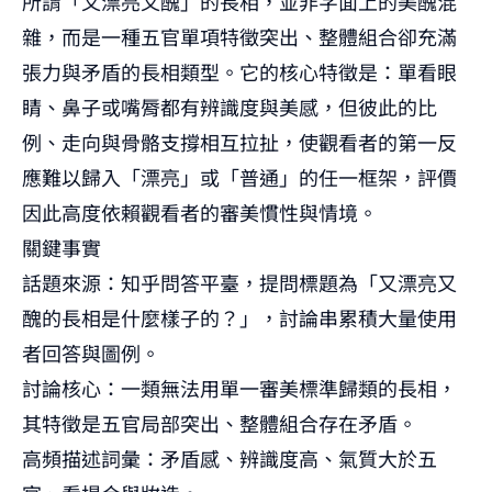
所謂「又漂亮又醜」的長相，並非字面上的美醜混
雜，而是一種五官單項特徵突出、整體組合卻充滿
張力與矛盾的長相類型。它的核心特徵是：單看眼
睛、鼻子或嘴脣都有辨識度與美感，但彼此的比
例、走向與骨骼支撐相互拉扯，使觀看者的第一反
應難以歸入「漂亮」或「普通」的任一框架，評價
因此高度依賴觀看者的審美慣性與情境。
關鍵事實
話題來源：知乎問答平臺，提問標題為「又漂亮又
醜的長相是什麼樣子的？」，討論串累積大量使用
者回答與圖例。
討論核心：一類無法用單一審美標準歸類的長相，
其特徵是五官局部突出、整體組合存在矛盾。
高頻描述詞彙：矛盾感、辨識度高、氣質大於五