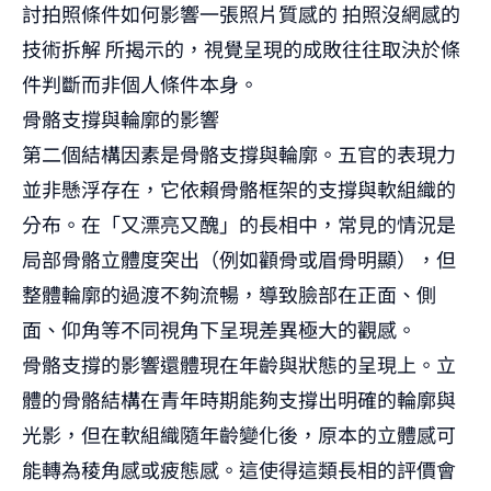
討拍照條件如何影響一張照片質感的
拍照沒網感的
技術拆解
所揭示的，視覺呈現的成敗往往取決於條
件判斷而非個人條件本身。
骨骼支撐與輪廓的影響
第二個結構因素是骨骼支撐與輪廓。五官的表現力
並非懸浮存在，它依賴骨骼框架的支撐與軟組織的
分布。在「又漂亮又醜」的長相中，常見的情況是
局部骨骼立體度突出（例如顴骨或眉骨明顯），但
整體輪廓的過渡不夠流暢，導致臉部在正面、側
面、仰角等不同視角下呈現差異極大的觀感。
骨骼支撐的影響還體現在年齡與狀態的呈現上。立
體的骨骼結構在青年時期能夠支撐出明確的輪廓與
光影，但在軟組織隨年齡變化後，原本的立體感可
能轉為稜角感或疲態感。這使得這類長相的評價會