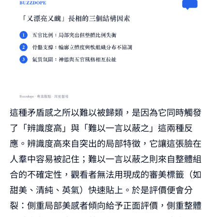
這種矛盾感之所以難以被歸類，是因為它同時觸發
了「辨識度高」與「難以一言以蔽之」這兩種反
應。辨識度高來自突出的局部特徵，它讓這張臉在
人羣中容易被記住；難以一言以蔽之則來自整體組
合的不確定性，觀看者無法用現成的審美標籤（如
甜美、清純、英氣）快速貼上。於是評價便會分
裂：側重局部美感者傾向給予正面評價，側重整體