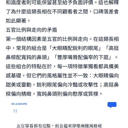
和諧度者則可能保留甚至給予負面評價。這也解釋
了為什麼這類長相在不同觀看者之間，口碑落差會
如此顯著。
五官比例與走向的矛盾
第一個結構因素是五官的比例與走向。在這類長相
中，常見的組合是「大眼睛配銳利的眼尾」「高挺
鼻樑配寬鈍的鼻頭」「豐厚嘴脣配偏窄的下庭」。
這些組合的特點在於，每一項特徵單獨看都具備美
感基礎，但它們的風格屬性並不一致：大眼睛偏向
甜美或靈動，銳利眼尾偏向冷豔或攻擊性；高挺鼻
樑偏向精緻，寬鈍鼻頭則偏向憨厚或質樸。