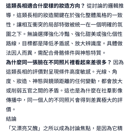
這類長相適合什麼樣的妝造方向？
從討論的邏輯推
導，這類長相的妝造關鍵在於強化整體風格的一致
性，讓相互衝突的局部特徵被統一在一個明確的氛
圍之下。無論選擇強化冷豔、強化甜美或強化個性
路線，目標都是降低矛盾感、放大辨識度。具體做
法因人而異，需配合骨骼條件與神態特質。
為什麼同一張臉在不同照片裡看起來差很多？
因為
這類長相的評價對呈現條件高度敏感。光線、角
度、妝造、神態與鏡頭距離的任何變動，都會放大
或削弱五官之間的矛盾。這也是為什麼在社羣影像
傳播中，同一個人的不同照片會得到差異極大的評
價。
結論
「又漂亮又醜」之所以成為討論焦點，是因為它精