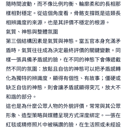
隨時間波動，而不像比例均衡、輪廓柔和的長相那
樣相對穩定。從這個角度看，骨骼支撐既是這類長
相辨識度的來源，也是其評價不穩定的根源。
氣質、神態與整體氛圍
第三個結構因素是氣質與神態。當五官本身充滿矛
盾時，氣質往往成為決定最終評價的關鍵變數。同
樣一張具備矛盾感的臉，在不同的神態下會傳遞截
然不同的氛圍：放鬆且自信的神態可以把矛盾感轉
化為獨特的辨識度，顯得有個性、有故事；僵硬或
缺乏自信的神態，則會讓矛盾感顯得突兀，放大不
和諧的部分。
這也是為什麼公眾人物的外貌評價，常常與其公眾
形象、造型策略與媒體呈現方式深度綁定。一張在
紅毯或精修照片中被稱讚的臉，在生活照或未經設