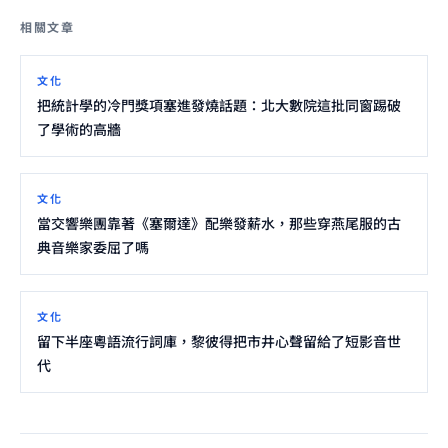
相關文章
文化
把統計學的冷門獎項塞進發燒話題：北大數院這批同窗踢破
了學術的高牆
文化
當交響樂團靠著《塞爾達》配樂發薪水，那些穿燕尾服的古
典音樂家委屈了嗎
文化
留下半座粵語流行詞庫，黎彼得把市井心聲留給了短影音世
代