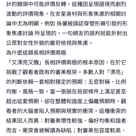
計的鏡頭中可能評價反轉。這種因呈現語境而劇烈
波動的評價現象，在女星身材與形象焦慮的相關討
論中尤為明顯，例如
孫儷被誤認穿塑形褲引發的形
象焦慮討論
所呈現的，一句網友的誤判就能折射出
公眾對女性外貌的嚴苛檢視與焦慮。
為什麼這類長相評價兩極
「又漂亮又醜」長相評價兩極的根本原因，在於它
挑戰了觀看者既有的審美框架。多數人對「漂亮」
的判斷依賴一套相對穩定的預期：五官對稱、比例
均衡、風格一致。當一張臉在局部條件上滿足甚至
超出這套預期，卻在整體和諧度上偏離預期時，觀
看者的大腦會陷入預期與現實的衝突。這種衝突的
結果因人而異：對審美慣性較強、偏好均衡和諧者
而言，衝突會被解讀為缺陷；對審美包容度較高、