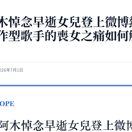
木悼念早逝女兒登上微博
作型歌手的喪女之痛如何
026年7月1日