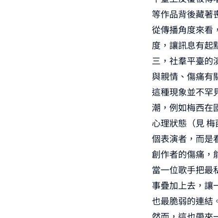
等作品背後藏著
從傳播角度來看
度，讓訊息有起
三，社羣平臺的
與親情、傷痛有
這種現象並不罕
潮，例如梅西在
心理狀態（見
梅
個表演者，而是
創作者的傷痛，
當一位歌手把最
事疊加上去，讓
也最脆弱的連結
然而，這也帶來