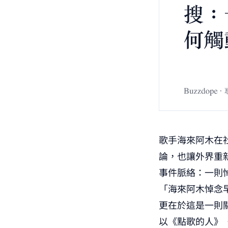
歌手海來阿木在
論，也讓外界重
事件脈絡：一則
「海來阿木悼念
更在於這是一則
以《點歌的人》