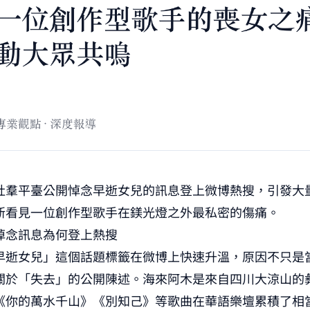
社羣平臺公開悼念早逝女兒的訊息登上微博熱搜，引發大
新看見一位創作型歌手在鎂光燈之外最私密的傷痛。
悼念訊息為何登上熱搜
早逝女兒」這個話題標籤在微博上快速升溫，原因不只是
關於「失去」的公開陳述。海來阿木是來自四川大涼山的
《你的萬水千山》《別知己》等歌曲在華語樂壇累積了相