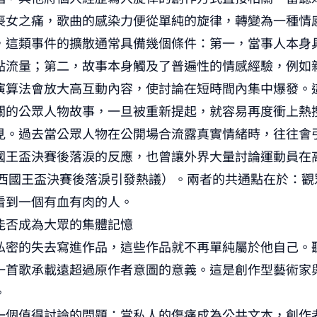
喪女之痛，歌曲的感染力便從單純的旋律，轉變為一種情
，這類事件的擴散通常具備幾個條件：第一，當事人本身
點流量；第二，故事本身觸及了普遍性的情感經驗，例如
演算法會放大高互動內容，使討論在短時間內集中爆發。
關的公眾人物故事，一旦被重新提起，就容易再度衝上熱
見。過去當公眾人物在公開場合流露真實情緒時，往往會
國王盃決賽後落淚的反應，也曾讓外界大量討論運動員在
西國王盃決賽後落淚引發熱議
）。兩者的共通點在於：觀
看到一個有血有肉的人。
能否成為大眾的集體記憶
私密的失去寫進作品，這些作品就不再單純屬於他自己。
一首歌承載遠超過原作者意圖的意義。這是創作型藝術家
。
一個值得討論的問題：當私人的傷痛成為公共文本，創作