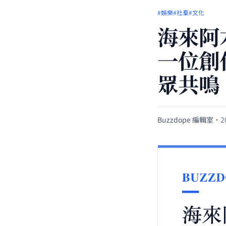
#娛樂
#社羣
#文化
海來阿
一位創
眾共鳴
Buzzdope 編輯室
·
2