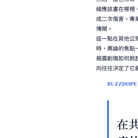
線應該畫在哪裡
成二次傷害。專
傳聞。
這一點在其他公
時，輿論的焦點
揭露創傷如何掀
向往往決定了它