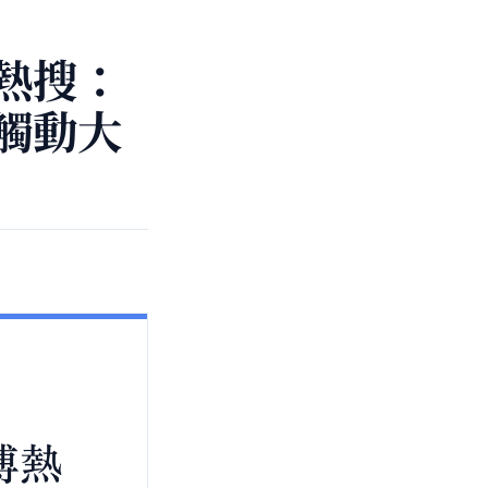
熱搜：
觸動大