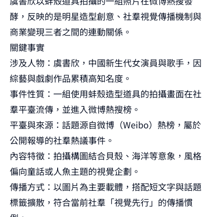
虞書欣以蚌殼道具拍攝的一組照片在微博熱搜發
酵，反映的是明星造型創意、社羣視覺傳播機制與
商業變現三者之間的連動關係。
關鍵事實
涉及人物：虞書欣，中國新生代女演員與歌手，因
綜藝與戲劇作品累積高知名度。
事件性質：一組使用蚌殼造型道具的拍攝畫面在社
羣平臺流傳，並進入微博熱搜榜。
平臺與來源：話題源自微博（Weibo）熱榜，屬於
公開報導的社羣熱議事件。
內容特徵：拍攝構圖結合貝殼、海洋等意象，風格
偏向童話或人魚主題的視覺企劃。
傳播方式：以圖片為主要載體，搭配短文字與話題
標籤擴散，符合當前社羣「視覺先行」的傳播慣