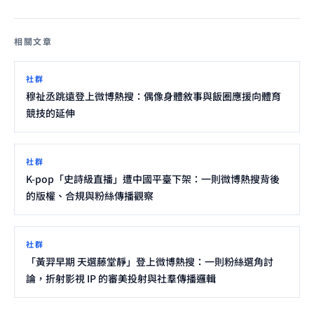
相關文章
社群
穆祉丞跳遠登上微博熱搜：偶像身體敘事與飯圈應援向體育
競技的延伸
社群
K-pop「史詩級直播」遭中國平臺下架：一則微博熱搜背後
的版權、合規與粉絲傳播觀察
社群
「黃羿早期 天選藤堂靜」登上微博熱搜：一則粉絲選角討
論，折射影視 IP 的審美投射與社羣傳播邏輯