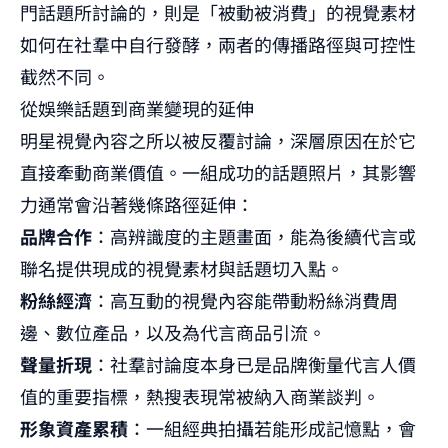
門話題
所討論的，則是「被動被消費」的視覺素材
如何在社羣中自行發酵，兩者的傳播路徑與可控性
截然不同。
從娛樂話題到商業變現的延伸
明星視覺內容之所以被反覆討論，深層原因在於它
直接牽動商業價值。一組成功的話題照片，其影響
力通常會沿著幾條路徑延伸：
品牌合作
：高辨識度的主題畫面，能為後續代言或
聯名提供現成的視覺素材與話題切入點。
粉絲經濟
：高互動的視覺內容能帶動粉絲消費周
邊、數位產品，以及為代言商品引流。
聲量折現
：社羣討論度本身已是品牌衡量代言人價
值的重要指標，熱搜表現常被納入商業談判。
形象資產累積
：一組經典拍攝若能形成記憶點，會