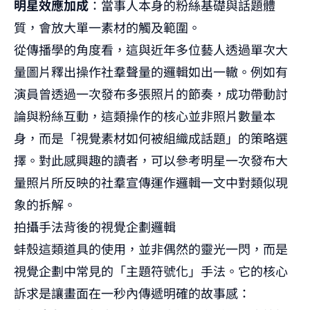
明星效應加成
：當事人本身的粉絲基礎與話題體
質，會放大單一素材的觸及範圍。
從傳播學的角度看，這與近年多位藝人透過單次大
量圖片釋出操作社羣聲量的邏輯如出一轍。例如有
演員曾透過一次發布多張照片的節奏，成功帶動討
論與粉絲互動，這類操作的核心並非照片數量本
身，而是「視覺素材如何被組織成話題」的策略選
擇。對此感興趣的讀者，可以參考
明星一次發布大
量照片所反映的社羣宣傳運作邏輯
一文中對類似現
象的拆解。
拍攝手法背後的視覺企劃邏輯
蚌殼這類道具的使用，並非偶然的靈光一閃，而是
視覺企劃中常見的「主題符號化」手法。它的核心
訴求是讓畫面在一秒內傳遞明確的故事感：