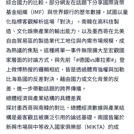
綜合國力的比較。部分網友在話題下分享國際貨幣
基金組織（IMF）與世界銀行的歷年數據，試圖以量
化指標客觀解析這場「對決」。南韓在高科技製
造、文化娛樂產業的輸出能力，以及墨西哥在北美
自由貿易區的製造業代工地位與內需市場規模，成
為熱議的焦點。這種將單一事件無限擴大至宏觀國
家層面的討論方式，與先前「#德國vs庫拉索#」登
上微博熱搜的邏輯相近，皆是透過
體育強權與加勒
比海島國的反差對決
，藉由國力或文化背景的反
差，進一步帶動話題的跨界傳播。
總體經濟與產業結構的具體差異
探討墨西哥與南韓的對比，總體經濟數據與產業結
構是最客觀且被廣泛引用的論述基礎。兩國皆屬於
新興市場與中等收入國家俱樂部（MIKTA）的成