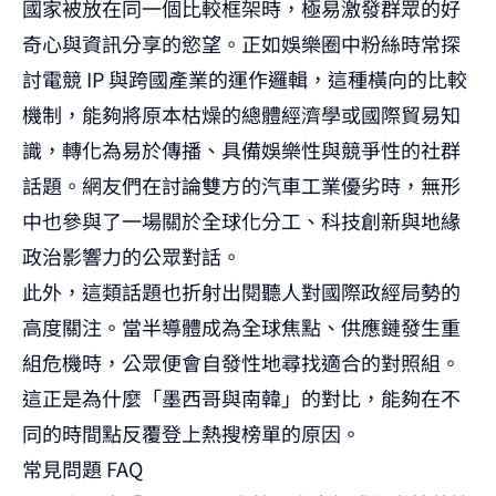
國家被放在同一個比較框架時，極易激發群眾的好
奇心與資訊分享的慾望。正如娛樂圈中粉絲時常探
討電競 IP 與跨國產業的運作邏輯，這種橫向的比較
機制，能夠將原本枯燥的總體經濟學或國際貿易知
識，轉化為易於傳播、具備娛樂性與競爭性的社群
話題。網友們在討論雙方的汽車工業優劣時，無形
中也參與了一場關於全球化分工、科技創新與地緣
政治影響力的公眾對話。
此外，這類話題也折射出閱聽人對國際政經局勢的
高度關注。當半導體成為全球焦點、供應鏈發生重
組危機時，公眾便會自發性地尋找適合的對照組。
這正是為什麼「墨西哥與南韓」的對比，能夠在不
同的時間點反覆登上熱搜榜單的原因。
常見問題 FAQ