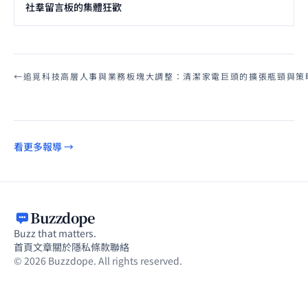
社羣留言板的集體狂歡
←
追覓科技高層人事與業務板塊大調整：清潔家電巨頭的擴張瓶頸與策
看更多報導 →
Buzzdope
Buzz that matters.
首頁
文章
關於
隱私
條款
聯絡
© 2026 Buzzdope. All rights reserved.