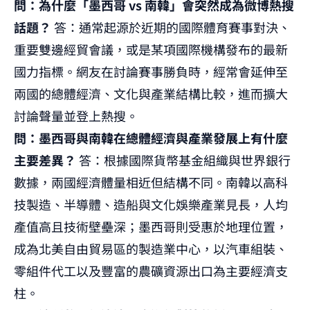
問：為什麼「墨西哥 vs 南韓」會突然成為微博熱搜
話題？
答：通常起源於近期的國際體育賽事對決、
重要雙邊經貿會議，或是某項國際機構發布的最新
國力指標。網友在討論賽事勝負時，經常會延伸至
兩國的總體經濟、文化與產業結構比較，進而擴大
討論聲量並登上熱搜。
問：墨西哥與南韓在總體經濟與產業發展上有什麼
主要差異？
答：根據國際貨幣基金組織與世界銀行
數據，兩國經濟體量相近但結構不同。南韓以高科
技製造、半導體、造船與文化娛樂產業見長，人均
產值高且技術壁壘深；墨西哥則受惠於地理位置，
成為北美自由貿易區的製造業中心，以汽車組裝、
零組件代工以及豐富的農礦資源出口為主要經濟支
柱。