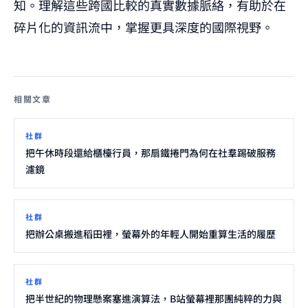
知。理解這些跨國比較的真實數據脈絡，有助於在
碎片化的資訊流中，掌握更具深度的國際視野。
相關文章
社群
把午休時段還給櫃檯行員，那扇鐵捲門為何在社羣踢破服務
濾鏡
社群
把辦公桌搬進稻田裡，螢幕外的年輕人開始重算生活的履歷
社群
把半世紀的物理懸案塞進演算法，B站螢幕裡那團純粹的力與