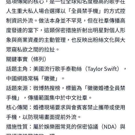
這項傳聞的核心，是一位全球知名度極高的歌手在
人生重大私人場合選擇以「全員禁手機」的方式控
制資訊外流。做法本身並不罕見，但在社羣傳播高
度發達的當下，這類保密措施折射出明星對個人形
象與商業資產的主動管理，也反映出粉絲文化與大
眾窺私欲之間的拉扯。
關鍵事實（條列）
話題主角：美國流行歌手泰勒絲（Taylor Swift），
中國網路常稱「黴黴」。
話題來源：微博熱搜榜，標籤為「黴黴婚禮全員禁
手機」，傳播範圍集中於中文社羣。
核心傳聞：婚禮現場要求與會賓客禁止攜帶或使用
手機，以防現場畫面提前外流。
措施性質：屬於娛樂圈常見的保密協議（NDA）與