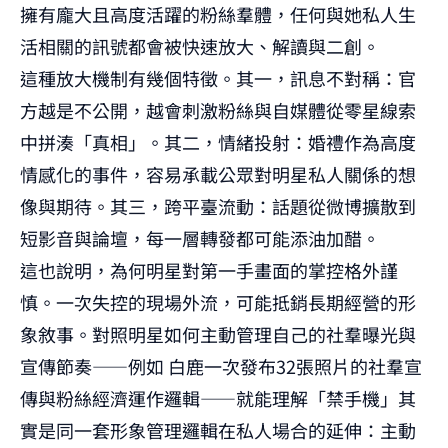
擁有龐大且高度活躍的粉絲羣體，任何與她私人生
活相關的訊號都會被快速放大、解讀與二創。
這種放大機制有幾個特徵。其一，訊息不對稱：官
方越是不公開，越會刺激粉絲與自媒體從零星線索
中拼湊「真相」。其二，情緒投射：婚禮作為高度
情感化的事件，容易承載公眾對明星私人關係的想
像與期待。其三，跨平臺流動：話題從微博擴散到
短影音與論壇，每一層轉發都可能添油加醋。
這也說明，為何明星對第一手畫面的掌控格外謹
慎。一次失控的現場外流，可能抵銷長期經營的形
象敘事。對照明星如何主動管理自己的社羣曝光與
宣傳節奏——例如
白鹿一次發布32張照片的社羣宣
傳與粉絲經濟運作邏輯
——就能理解「禁手機」其
實是同一套形象管理邏輯在私人場合的延伸：主動