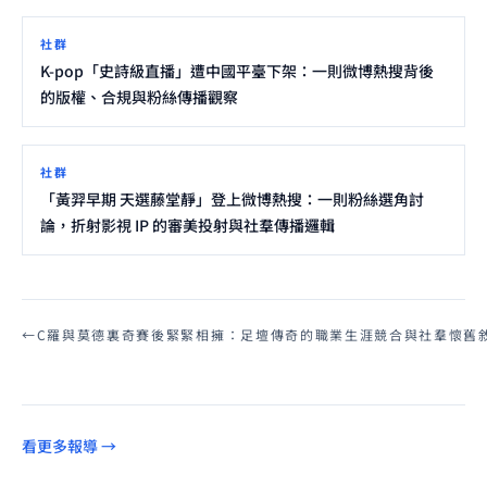
社群
K-pop「史詩級直播」遭中國平臺下架：一則微博熱搜背後
的版權、合規與粉絲傳播觀察
社群
「黃羿早期 天選藤堂靜」登上微博熱搜：一則粉絲選角討
論，折射影視 IP 的審美投射與社羣傳播邏輯
←
C羅與莫德裏奇賽後緊緊相擁：足壇傳奇的職業生涯競合與社羣懷舊
看更多報導 →