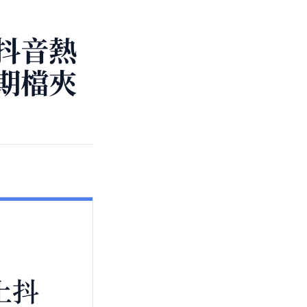
抖音熱
期檔夾