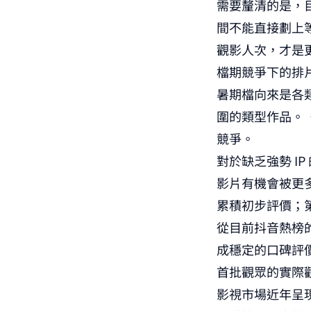
需要釐清的是，
間不能直接劃上
觀影人次，才是
檔期競爭下的排
暑期檔向來是各類
圍的類型作品。
競爭。
對於缺乏強勢 I
影片有機會被更多
累積初步評價；
從目前抖音熱榜
成穩定的口碑評
首批觀眾的實際
影視市場近年呈