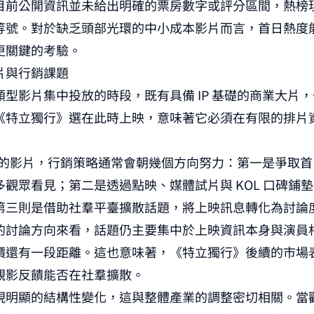
目前公開資訊並未給出明確的票房數字或評分區間，熱榜
等號。對於缺乏頭部光環的中小成本影片而言，首日熱度
更關鍵的考驗。
片與行銷課題
型影片集中投放的時段，既有具備 IP 基礎的商業大片
《特立獨行》選在此時上映，意味著它必須在有限的排片
P 的影片，行銷策略通常會朝幾個方向努力：第一是爭取
觀眾看見；第二是透過點映、媒體試片與 KOL 口碑鋪
第三則是借助社羣平臺擴散話題，將上映訊息轉化為討論
的討論方向來看，話題仍主要集中於上映資訊本身與演員
價還有一段距離。這也意味著，《特立獨行》後續的市場
觀影反饋能否在社羣擴散。
現明顯的結構性變化，這與整體產業的調整密切相關。當