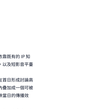
既有的 IP 知
，以及短影音平臺
在首日形成討論高
內疊加成一個可被
映當日的傳播效