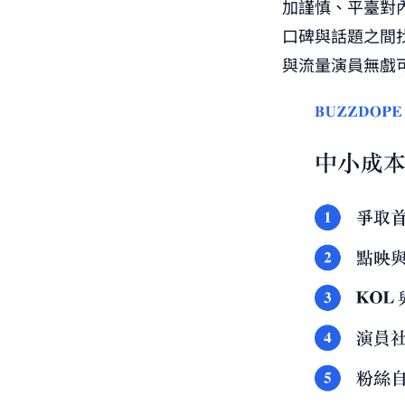
加謹慎、平臺對
口碑與話題之間
與流量演員無戲