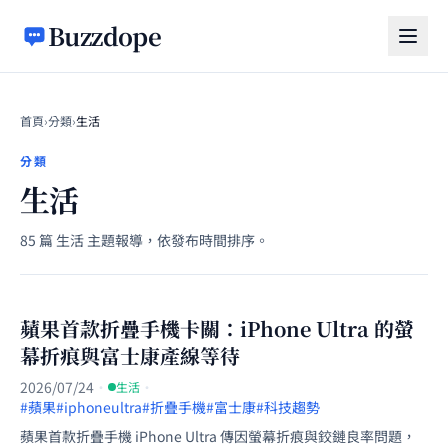
跳至主要內容
Buzzdope
首頁
›
分類
›
生活
分類
生活
85 篇 生活 主題報導，依發布時間排序。
蘋果首款折疊手機卡關：iPhone Ultra 的螢
幕折痕與富士康產線等待
2026/07/24
·
·
生活
#蘋果
#iphoneultra
#折疊手機
#富士康
#科技趨勢
蘋果首款折疊手機 iPhone Ultra 傳因螢幕折痕與鉸鏈良率問題，