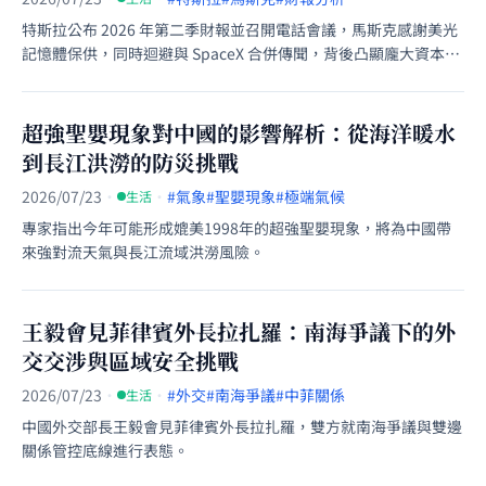
特斯拉公布 2026 年第二季財報並召開電話會議，馬斯克感謝美光
記憶體保供，同時迴避與 SpaceX 合併傳聞，背後凸顯龐大資本支
出與供應鏈挑戰。
超強聖嬰現象對中國的影響解析：從海洋暖水
到長江洪澇的防災挑戰
2026/07/23
·
·
#氣象
#聖嬰現象
#極端氣候
生活
專家指出今年可能形成媲美1998年的超強聖嬰現象，將為中國帶
來強對流天氣與長江流域洪澇風險。
王毅會見菲律賓外長拉扎羅：南海爭議下的外
交交涉與區域安全挑戰
2026/07/23
·
·
#外交
#南海爭議
#中菲關係
生活
中國外交部長王毅會見菲律賓外長拉扎羅，雙方就南海爭議與雙邊
關係管控底線進行表態。