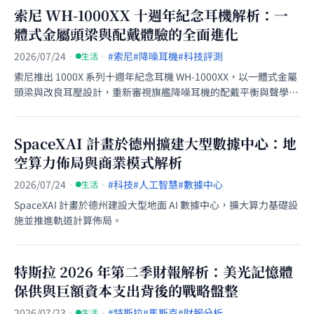
索尼 WH-1000XX 十週年紀念耳機解析：一
體式金屬頭梁與配戴體驗的全面進化
2026/07/24
·
·
#索尼
#降噪耳機
#科技評測
生活
索尼推出 1000X 系列十週年紀念耳機 WH-1000XX，以一體式金屬
頭梁與改良耳壓設計，重新審視旗艦降噪耳機的配戴平衡與聲學細
節。
SpaceXAI 計畫於德州擴建大型數據中心：地
空算力佈局與商業模式解析
2026/07/24
·
·
#科技
#人工智慧
#數據中心
生活
SpaceXAI 計畫於德州建設大型地面 AI 數據中心，擴大算力基礎設
施並推進軌道計算佈局。
特斯拉 2026 年第二季財報解析：美光記憶體
保供與巨額資本支出背後的戰略盤整
2026/07/23
·
·
#特斯拉
#馬斯克
#財報分析
生活