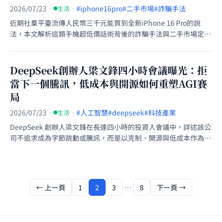
2026/07/23
·
·
#iphone16pro
#二手市場
#詐騙手法
生活
近期社羣平臺流傳人民幣三千元能買到全新iPhone 16 Pro的說
法，本文解析這類手機超低價話術背後的詐騙手法與二手市場定價
邏輯。
DeepSeek創辦人梁文鋒四小時會議曝光：拒
當下一個騰訊，低成本與開源如何重塑AGI賽
局
2026/07/23
·
·
#人工智慧
#deepseek
#科技產業
生活
DeepSeek 創辦人梁文鋒在長達四小時的投資人會議中，詳述該公
司不追求成為字節跳動或騰訊，而是以克制、開源與低成本作為實
現 AGI 的核心策略。
← 上一頁
1
2
3
…
8
下一頁 →