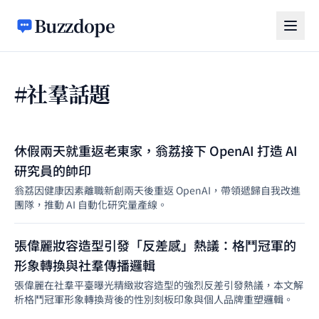
跳至主要內容
Buzzdope
#社羣話題
休假兩天就重返老東家，翁荔接下 OpenAI 打造 AI
研究員的帥印
翁荔因健康因素離職新創兩天後重返 OpenAI，帶領遞歸自我改進
團隊，推動 AI 自動化研究量產線。
張偉麗妝容造型引發「反差感」熱議：格鬥冠軍的
形象轉換與社羣傳播邏輯
張偉麗在社羣平臺曝光精緻妝容造型的強烈反差引發熱議，本文解
析格鬥冠軍形象轉換背後的性別刻板印象與個人品牌重塑邏輯。