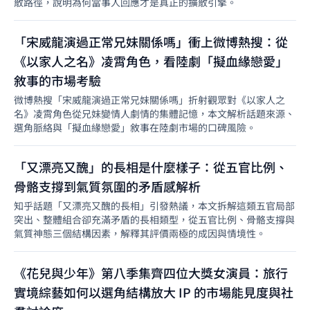
散路徑，說明為何當事人回應才是真正的擴散引擎。
「宋威龍演過正常兄妹關係嗎」衝上微博熱搜：從
《以家人之名》凌霄角色，看陸劇「擬血緣戀愛」
敘事的市場考驗
微博熱搜「宋威龍演過正常兄妹關係嗎」折射觀眾對《以家人之
名》凌霄角色從兄妹變情人劇情的集體記憶，本文解析話題來源、
選角脈絡與「擬血緣戀愛」敘事在陸劇市場的口碑風險。
「又漂亮又醜」的長相是什麼樣子：從五官比例、
骨骼支撐到氣質氛圍的矛盾感解析
知乎話題「又漂亮又醜的長相」引發熱議，本文拆解這類五官局部
突出、整體組合卻充滿矛盾的長相類型，從五官比例、骨骼支撐與
氣質神態三個結構因素，解釋其評價兩極的成因與情境性。
《花兒與少年》第八季集齊四位大獎女演員：旅行
實境綜藝如何以選角結構放大 IP 的市場能見度與社