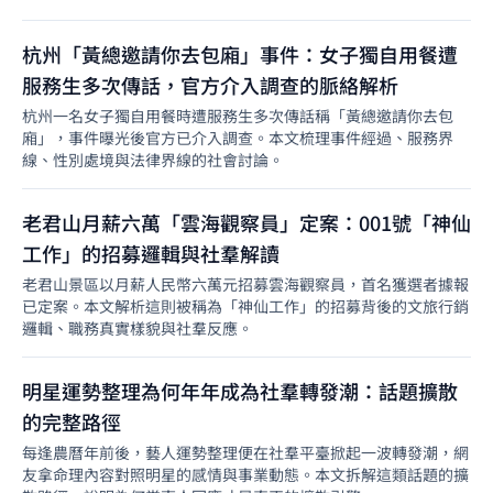
杭州「黃總邀請你去包廂」事件：女子獨自用餐遭
服務生多次傳話，官方介入調查的脈絡解析
杭州一名女子獨自用餐時遭服務生多次傳話稱「黃總邀請你去包
廂」，事件曝光後官方已介入調查。本文梳理事件經過、服務界
線、性別處境與法律界線的社會討論。
老君山月薪六萬「雲海觀察員」定案：001號「神仙
工作」的招募邏輯與社羣解讀
老君山景區以月薪人民幣六萬元招募雲海觀察員，首名獲選者據報
已定案。本文解析這則被稱為「神仙工作」的招募背後的文旅行銷
邏輯、職務真實樣貌與社羣反應。
明星運勢整理為何年年成為社羣轉發潮：話題擴散
的完整路徑
每逢農曆年前後，藝人運勢整理便在社羣平臺掀起一波轉發潮，網
友拿命理內容對照明星的感情與事業動態。本文拆解這類話題的擴