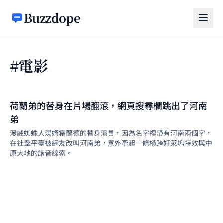
跳至主要內容
Buzzdope
#電影
荷蘭弟的替身在片場翻滾，網頁搜尋欄跳出了河南
弟
漫威蜘蛛人湯姆霍蘭德的替身演員，因為名字裡帶有河南兩個字，
在社羣平臺被網友改叫河南弟，意外牽起一條橫跨好萊塢特效與中
原大地的諧音線索。