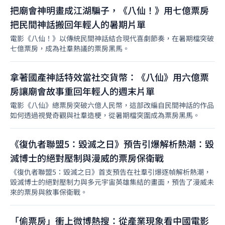
把廟會神明畫成江湖騙子，《八仙！》用七億票房
把民間神話搬回年輕人的暑期片單
電影《八仙！》以傳統民間神話結合現代喜劇節奏，在暑期檔突破
七億票房，成為社羣熱議的票房黑馬。
拿著國產神話特效當社交貨幣：《八仙》用六億票
房讓廟會故事重回年輕人的週末片單
電影《八仙》總票房突破六億人民幣，這部改編自民間神話的作品
如何透過視覺奇觀與社羣造梗，從暑期檔突圍成為票房黑馬。
《復仇者聯盟5：毀滅之日》預告引爆解析熱潮：毀
滅博士的絕對壓制與漫威的票房保衛戰
《復仇者聯盟5：毀滅之日》首支預告在社羣引爆逐幀解析熱潮，
毀滅博士的絕對壓制力與多元宇宙英雄集結的畫面，預告了漫威未
來的票房與敘事保衛戰。
「偷票房」衝上微博熱搜：從產業現象看中國電影