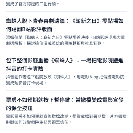
變成了官方認證的二創行銷。
蜘蛛人脫下青春喜劇濾鏡：《嶄新之日》零點場如
何踢翻B站影評版面
湯姆荷蘭《蜘蛛人：嶄新之日》零點場首映後，B站影評湧現大量
劇透解析，探討這位漫威英雄的黑暗轉折與社羣狂歡。
包下整個影廳重播《蜘蛛人》：一場把電影院搬進
抖音的打卡實驗
抖音創作者包下戲院放映《蜘蛛人》，用電影 Vlog 把傳統電影院
變成短影音打卡現場。
票房不如預期就按下暫停鍵：當撤檔變成電影宣發
的保全按鈕
電影票房不如預期就宣佈撤檔改期，從賀歲檔到暑期檔，片方撤檔
避戰如何改變戲院生態與觀眾信任。