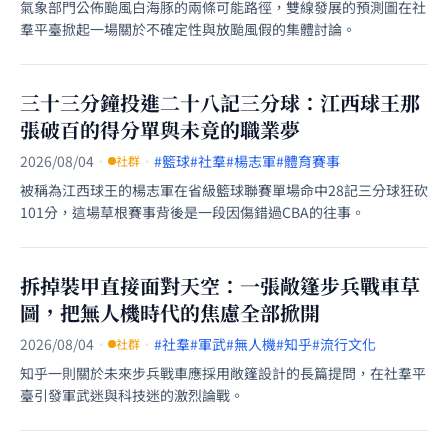
氣象部門公佈颱風白海豚的兩條可能路徑，雙線發展的預測圖在社
羣平臺掀起一場關於不確定性與放颱風假的集體討論。
三十三分鐘投進二十八記三分球：江西球王那
張破百的得分單與未竟的職業夢
2026/08/04
·
·
#籃球
#社羣
#楊志軍
#體育賽事
社群
被稱為江西球王的楊志軍在省級籃球聯賽單場命中28記三分球狂砍
101分，這場草根賽事背後是一段因傷錯過CBA的往事。
拆掉裝甲直接面對天空：一張敞篷步兵戰車草
圖，把無人機時代的焦慮全部掀開
2026/08/04
·
·
#社羣
#軍武
#無人機
#知乎
#流行文化
社群
知乎一則關於未來步兵戰車應採用敞篷設計的長篇提問，在社羣平
臺引發軍武迷與科技迷的激烈論戰。