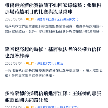
帶傷跑完體能賽被譏不如回家錄綜藝：張繼科
那場跨越項目的比賽與流量桌球
2026/08/04
·
·
#體育
#社羣
#流行
#kol
#文化
社群
前乒乓球世界冠軍張繼科參加體能賽帶傷完賽，遭賽事解說嘲諷不
如回家錄綜藝，意外引發社羣對運動員身分與流量變現的激烈論
戰。
錄音鍵亮起的時候，基層執法者的公權力信任
也跟著摔碎
2026/08/04
·
·
#社羣
#文化
#生活
社群
一段法院執行局長的騷擾索賄錄音在社羣平臺流傳，引爆大眾對公
權力失序與民眾自保邊界的熱議。
多特蒙德的採購信飛進浙江隊：王鈺棟的那張
旅歐藍圖與網路狂歡
2026/08/04
·
·
#社羣
#體育
#足球
#流行
#文化
社群