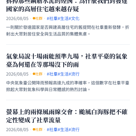
拆掉那些鋼筋水泥的煙囪：為什麼我們對發達
國家的高層住宅越來越存疑
2026/08/05
·
·
#社羣
#生活
#文化
社群
一則關於發達國家是否興建高層住宅的舊提問在社羣重新發酵，折
射出大眾對居住安全與生活品質的集體焦慮。
氣象局說十場雨能預準九場，社羣平臺的氣象
臺為何還在等那場沒下的雨
2026/08/05
·
·
#社羣
#生活
#流行
社群
中央氣象臺公開降雨預報高達九成的準確率，這個數字在社羣平臺
掀起大眾對氣象科學與日常體感的熱烈討論。
螢幕上的兩條風雨線交會：颱風白海豚把不確
定性變成了社羣流量
2026/08/05
·
·
#社羣
#生活
#流行
社群