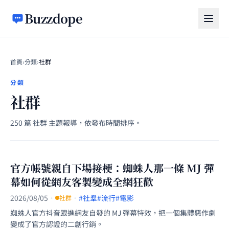
跳至主要內容
Buzzdope
首頁
›
分類
›
社群
分類
社群
250 篇 社群 主題報導，依發布時間排序。
官方帳號親自下場接梗：蜘蛛人那一條 MJ 彈
幕如何從網友客製變成全網狂歡
2026/08/05
·
·
#社羣
#流行
#電影
社群
蜘蛛人官方抖音跟進網友自發的 MJ 彈幕特效，把一個集體惡作劇
變成了官方認證的二創行銷。