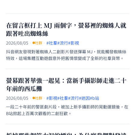
在留言框打上 MJ 兩個字，螢幕裡的蜘蛛人就
跟著吐出蜘蛛絲
2026/08/05
·
·
#社羣
#流行
#影視
社群
抖音網友發現對著蜘蛛人二創影片發送彈幕 MJ，就能觸發蜘蛛絲
特效，這場集體互動遊戲意外把舊情懷變成了全新的社羣貨幣。
螢幕跟著華強一起晃：當新手攝影師走進二十
年前的西瓜攤
2026/08/05
·
·
#影視
#社羣
#流行
#迷因
#b站
社群
一段二十年前的警匪劇片段，被加上新手攝影師的晃動運鏡後，在
B站掀起上百萬次觀看的二創狂歡。