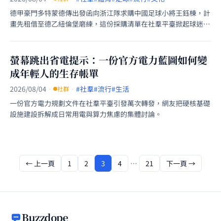
德甲豪門多特蒙德傳出發函向浙江隊求購中國足球小將王鈺棟，計
畫先租借至德乙紐倫堡磨練，這份採購清單在社羣平臺掀起球迷對
於旅歐藍圖的熱議。
螢幕跳出省電提示：一份官方電力藍圖如何變
成年輕人的生存帳單
2026/08/04
·
·
#社羣
#流行
#生活
社群
一份官方電力規劃文件在社羣平臺引發萬次轉發，網友把硬核基礎
設施建設拆解成日常用電與算力焦慮的集體討論。
← 上一頁
1
2
3
4
…
21
下一頁 →
Buzzdope