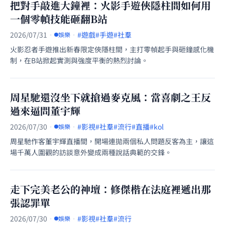
把對手敲進大鐘裡：火影手遊俠隱柱間如何用
一個零幀技能砸翻B站
2026/07/31
·
·
#遊戲
#手遊
#社羣
娛樂
火影忍者手遊推出新春限定俠隱柱間，主打零幀起手與砸鐘感化機
制，在B站掀起實測與強度平衡的熱烈討論。
周星馳還沒坐下就搶過麥克風：當喜劇之王反
過來逼問董宇輝
2026/07/30
·
·
#影視
#社羣
#流行
#直播
#kol
娛樂
周星馳作客董宇輝直播間，開場連拋兩個私人問題反客為主，讓這
場千萬人圍觀的訪談意外變成兩種說話典範的交鋒。
走下完美老公的神壇：修傑楷在法庭裡遞出那
張認罪單
2026/07/30
·
·
#影視
#社羣
#流行
娛樂