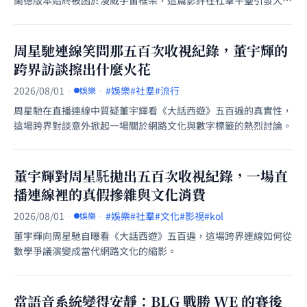
蘭德版本始終被困於漫威宇宙框架，這篇影評在社羣平臺引發大量
玩家與影迷的熱烈論戰。
周星馳連線笑問那五百次收視紀錄，董宇輝的
跨界訪談擦出什麼火花
2026/08/01
·
·
#娛樂
#社羣
#流行
娛樂
周星馳在直播連線中質疑董宇輝看《大話西遊》五百遍的真實性，
這場跨界對談意外掀起一場關於網路文化與數字標籤的熱烈討論。
董宇輝對周星馲拋出五百次收視紀錄，一場直
播連線裡的真假摻雜與文化消費
2026/08/01
·
·
#娛樂
#社羣
#文化
#影視
#kol
娛樂
董宇輝向周星馳自曝看《大話西遊》五百遍，這場跨界連線如何從
數學爭議演變成當代網路文化的縮影。
當語音系統變得安靜：BLG 戰勝 WE 的賽後