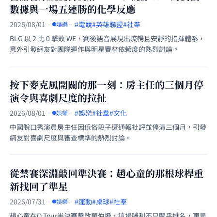
數據與一場五連勝的化學反應
2026/08/01
·
·
#電競
#英雄聯盟
#社羣
娛樂
BLG 以 2 比 0 擊敗 WE，賽後語音展現出流暢且安靜的指揮體系，
意外引發網友對團隊運作與明星賽材依賴度的熱烈討論。
按下麥克風開關的那一刻：房主任的三個月停
演令與喜劇尺度的拉扯
2026/08/01
·
·
#娛樂
#社羣
#文化
娛樂
中國脫口秀演員房主任因低俗段子遭通報批評並停演三個月，引發
網友對喜劇尺度與審查標準的熱烈討論。
從禁賽深淵敲回準決賽：趙心童的那根球桿重
新找回了準星
2026/07/31
·
·
#運動
#桌球
#社羣
娛樂
趙心童在Q Tour半決賽擊敗羅伯遜，這場勝利不只關乎排名，更是