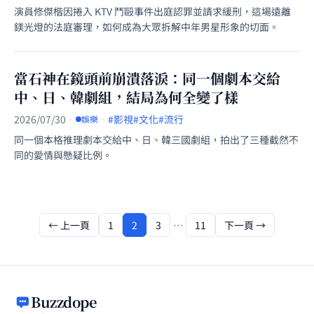
演員修傑楷因捲入 KTV 鬥毆事件出庭認罪並請求緩刑，這場遠離
鎂光燈的法庭審理，如何成為大眾拆解中年男星形象的切面。
當石神在鏡頭前崩潰落淚：同一個劇本交給
中、日、韓劇組，結局為何全變了樣
2026/07/30
·
·
#影視
#文化
#流行
娛樂
同一個本格推理劇本交給中、日、韓三國劇組，拍出了三種截然不
同的愛情與懸疑比例。
← 上一頁
1
2
3
…
11
下一頁 →
Buzzdope