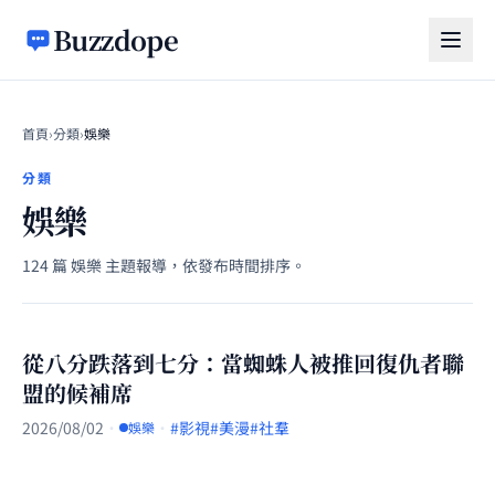
跳至主要內容
Buzzdope
首頁
›
分類
›
娛樂
分類
娛樂
124 篇 娛樂 主題報導，依發布時間排序。
從八分跌落到七分：當蜘蛛人被推回復仇者聯
盟的候補席
2026/08/02
·
·
#影視
#美漫
#社羣
娛樂