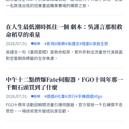
一名跌落谷底的冠軍重返職業賽場的贖罪之旅。
在人生最低潮時抓住一個 劇本：吳謹言那根救
命稻草的重量
2026/07/31
·
·
#影視
#娛樂
#吳謹言
#陸劇
#演員生態
娛樂
吳謹言一句《墨雨雲間》是救命稻草，意外折射出流量世代演員面
對空窗期與標籤的生存焦慮。
中午十二點擠爆Fate伺服器，FGO十周年那一
千顆石頭買到了什麼
2026/07/31
·
·
#遊戲
#社羣
#流行
#手機遊戲
#fgo
娛樂
FGO十周年活動因瞬間流量引爆伺服器，官方發放一千石補償平息
眾怒，一場技術意外變成玩家狂歡。