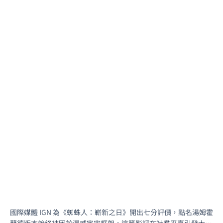
國際媒體 IGN 為《蜘蛛人：嶄新之日》開出七分評價，點名湯姆霍